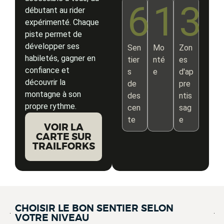
6
1
3
débutant au rider
expérimenté. Chaque
piste permet de
développer ses
Sen
Mo
Zon
habiletés, gagner en
tier
nté
es
confiance et
s
e
d'ap
découvrir la
de
pre
montagne à son
des
ntis
propre rythme.
cen
sag
te
e
VOIR LA
CARTE SUR
TRAILFORKS
CHOISIR LE BON SENTIER SELON
VOTRE NIVEAU