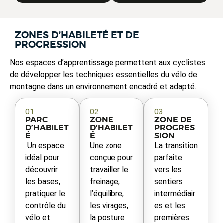
ZONES D’HABILETÉ ET DE
PROGRESSION
Nos espaces d’apprentissage permettent aux cyclistes
de développer les techniques essentielles du vélo de
montagne dans un environnement encadré et adapté.
01
02
03
PARC
ZONE
ZONE DE
D’HABILET
D’HABILET
PROGRES
É
É
SION
Un espace
Une zone
La transition
idéal pour
conçue pour
parfaite
découvrir
travailler le
vers les
les bases,
freinage,
sentiers
pratiquer le
l’équilibre,
intermédiair
contrôle du
les virages,
es et les
vélo et
la posture
premières