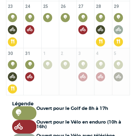
23
24
25
26
27
28
29
30
31
1
2
3
4
5
Légende
Ouvert pour le Golf de 8h à 17h
Ouvert pour le Vélo en enduro (10h à
16h)
Ouvert pour le Vélo avec télésiège