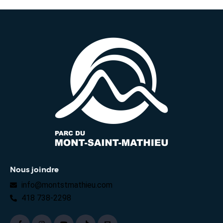
Nous joindre
info@montstmathieu.com
418 738-2298