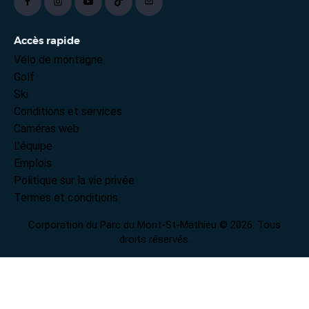
Accès rapide
Vélo de montagne
Golf
Ski
Conditions et services
Caméras web
L’équipe
Emplois
Politique sur la vie privée
Termes et conditions
Corporation du Parc du Mont-St-Mathieu © 2026. Tous
droits réservés.
English
(
Anglais
)
Français