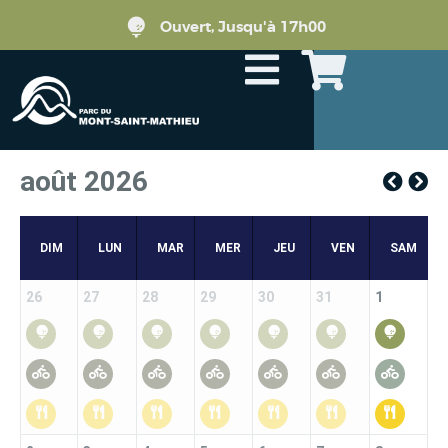
Ouvert, Jusqu'à 17h00
août 2026
DIM
LUN
MAR
MER
JEU
VEN
SAM
26
27
28
29
30
31
1