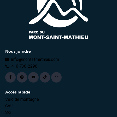
Nous joindre
info@montstmathieu.com
418 738-2298
Accès rapide
Vélo de montagne
Golf
Ski