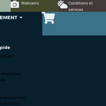
Webcams
Conditions et
services
GEMENT
apide
ontagne
 et services
web
ur la vie privée
 conditions