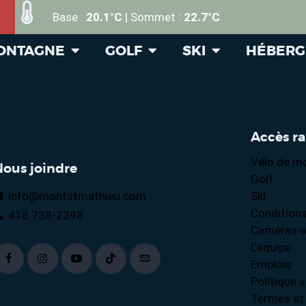
Base :
20.1°C
| Sommet :
22.7°C
MONTAGNE
GOLF
SKI
HÉBER
Accès r
Vélo de m
Nous joindre
Golf
info@montstmathieu.com
Ski
Conditions
418 738-2298
Caméras 
L’équipe
Emplois
Politique s
Termes et