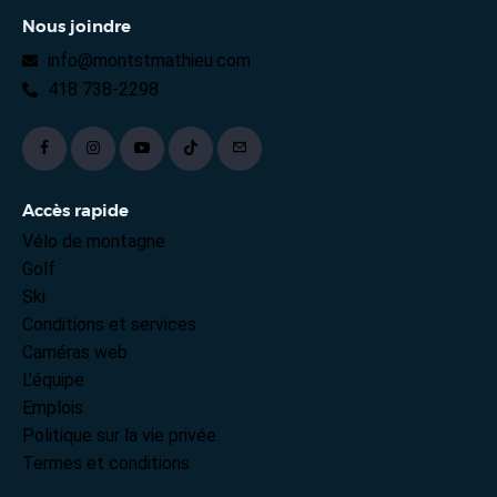
Nous joindre
info@montstmathieu.com
418 738-2298
Accès rapide
Vélo de montagne
Golf
Ski
Conditions et services
Caméras web
L’équipe
Emplois
Politique sur la vie privée
Termes et conditions