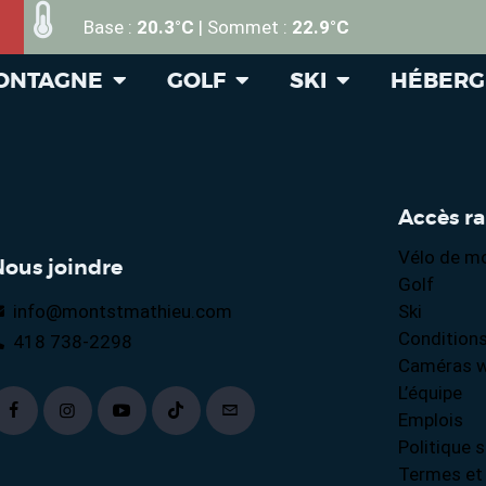
Base :
20.3°C
| Sommet :
22.9°C
MONTAGNE
GOLF
SKI
HÉBER
Accès r
Vélo de m
Nous joindre
Golf
info@montstmathieu.com
Ski
Conditions
418 738-2298
Caméras 
L’équipe
Emplois
Politique s
Termes et