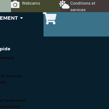
Webcams
Conditions et
services
GEMENT
apide
ontagne
 et services
web
ur la vie privée
 conditions