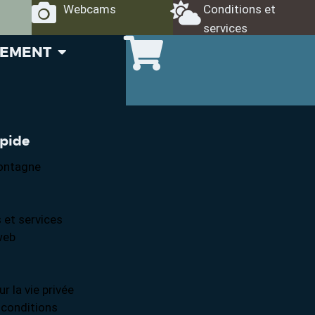
Webcams
Conditions et
services
GEMENT
apide
ontagne
 et services
web
ur la vie privée
 conditions