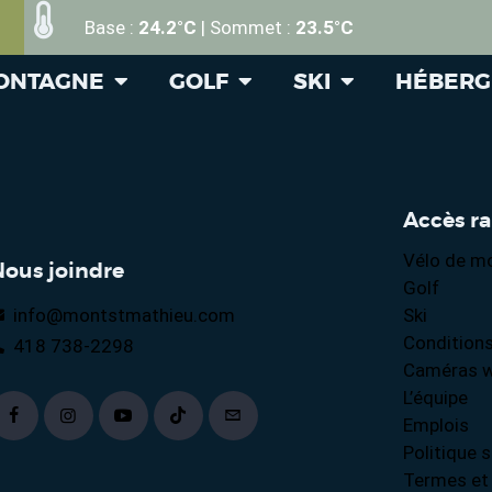
Base :
24.2°C
| Sommet :
23.5°C
MONTAGNE
GOLF
SKI
HÉBER
Accès r
Vélo de m
Nous joindre
Golf
info@montstmathieu.com
Ski
Conditions
418 738-2298
Caméras 
L’équipe
Emplois
Politique s
Termes et