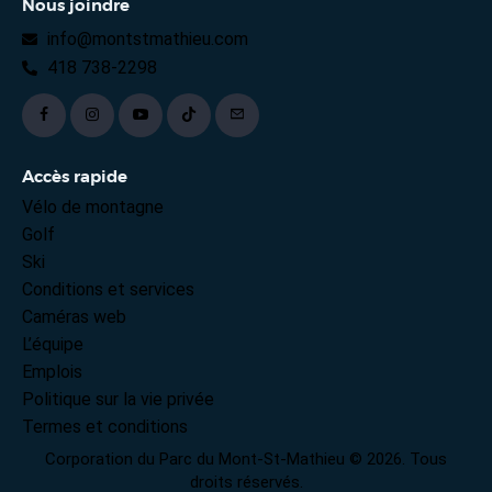
Nous joindre
info@montstmathieu.com
418 738-2298
Accès rapide
Vélo de montagne
Golf
Ski
Conditions et services
Caméras web
L’équipe
Emplois
Politique sur la vie privée
Termes et conditions
Corporation du Parc du Mont-St-Mathieu © 2026. Tous
droits réservés.