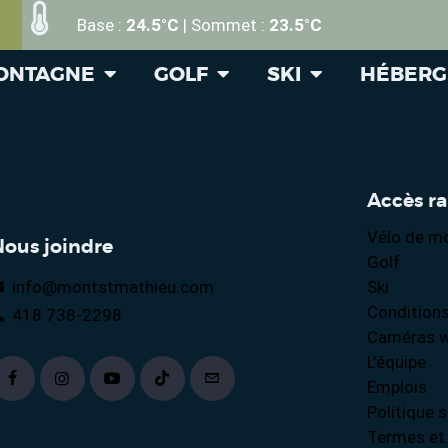
Base :
24.5°C
| Sommet :
23.5°C
MONTAGNE
GOLF
SKI
HÉBER
Accès r
Vélo de m
Nous joindre
Golf
info@montstmathieu.com
Ski
Conditions
418 738-2298
Caméras 
L’équipe
Emplois
Politique s
Termes et