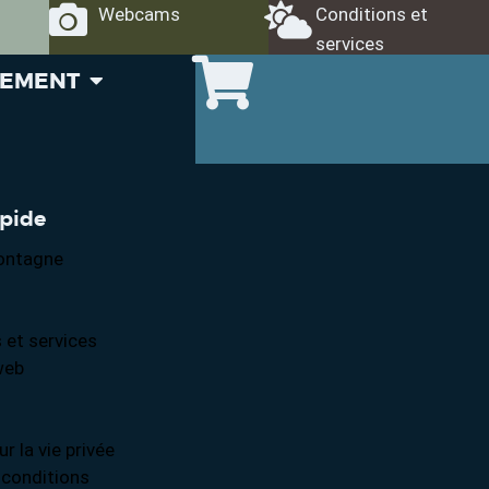
Webcams
Conditions et
services
GEMENT
apide
ontagne
 et services
web
ur la vie privée
 conditions