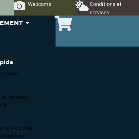
Webcams
Conditions et
services
GEMENT
apide
ontagne
 et services
web
ur la vie privée
 conditions