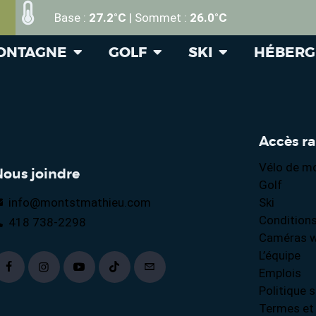
Base :
27.2°C
| Sommet :
26.0°C
MONTAGNE
GOLF
SKI
HÉBER
Accès r
Vélo de m
Nous joindre
Golf
info@montstmathieu.com
Ski
Conditions
418 738-2298
Caméras 
L’équipe
Emplois
Politique s
Termes et