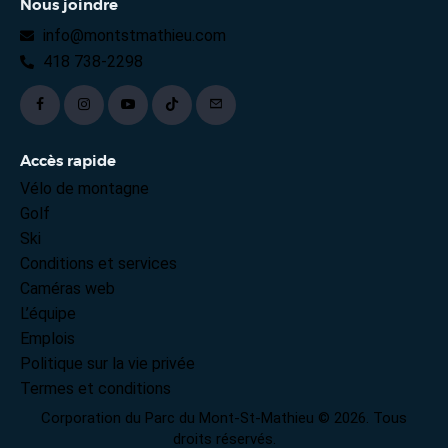
Nous joindre
info@montstmathieu.com
418 738-2298
Accès rapide
Vélo de montagne
Golf
Ski
Conditions et services
Caméras web
L’équipe
Emplois
Politique sur la vie privée
Termes et conditions
Corporation du Parc du Mont-St-Mathieu © 2026. Tous
droits réservés.