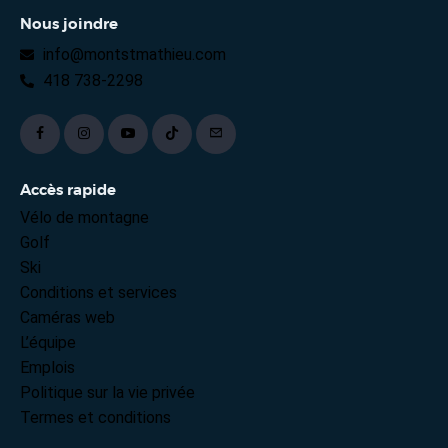
Nous joindre
info@montstmathieu.com
418 738-2298
Accès rapide
Vélo de montagne
Golf
Ski
Conditions et services
Caméras web
L’équipe
Emplois
Politique sur la vie privée
Termes et conditions