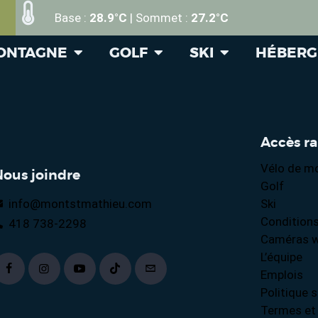
Base :
28.9°C
| Sommet :
27.2°C
MONTAGNE
GOLF
SKI
HÉBER
Accès r
Vélo de m
Nous joindre
Golf
info@montstmathieu.com
Ski
Conditions
418 738-2298
Caméras 
L’équipe
Emplois
Politique s
Termes et