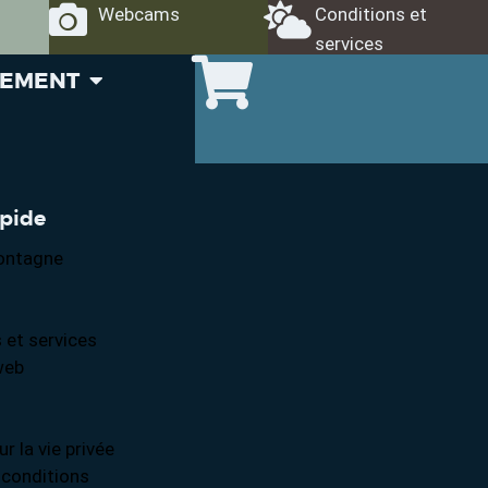
Webcams
Conditions et
services
GEMENT
apide
ontagne
 et services
web
ur la vie privée
 conditions