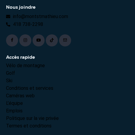
Nous joindre
info@montstmathieu.com
418 738-2298
Accès rapide
Vélo de montagne
Golf
Ski
Conditions et services
Caméras web
L’équipe
Emplois
Politique sur la vie privée
Termes et conditions