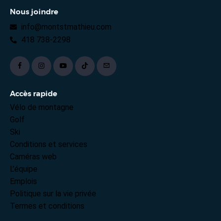
Nous joindre
info@montstmathieu.com
418 738-2298
Accès rapide
Vélo de montagne
Golf
Ski
Conditions et services
Caméras web
L’équipe
Emplois
Politique sur la vie privée
Termes et conditions