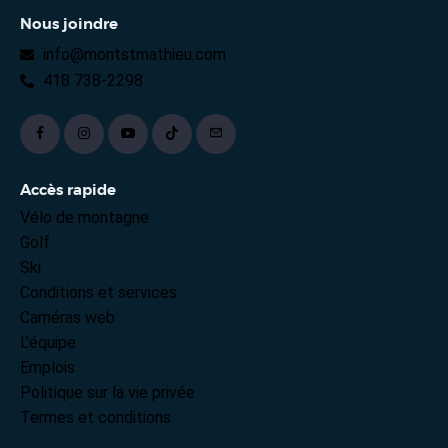
Nous joindre
info@montstmathieu.com
418 738-2298
Accès rapide
Vélo de montagne
Golf
Ski
Conditions et services
Caméras web
L’équipe
Emplois
Politique sur la vie privée
Termes et conditions