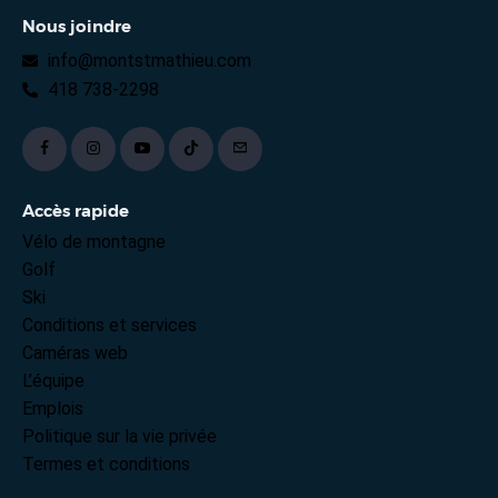
Nous joindre
info@montstmathieu.com
418 738-2298
Accès rapide
Vélo de montagne
Golf
Ski
Conditions et services
Caméras web
L’équipe
Emplois
Politique sur la vie privée
Termes et conditions