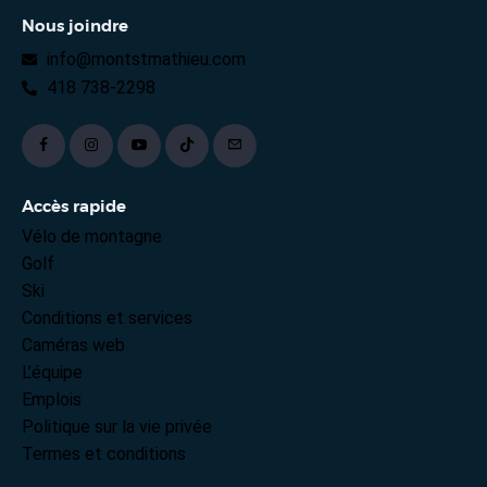
Nous joindre
info@montstmathieu.com
418 738-2298
Accès rapide
Vélo de montagne
Golf
Ski
Conditions et services
Caméras web
L’équipe
Emplois
Politique sur la vie privée
Termes et conditions