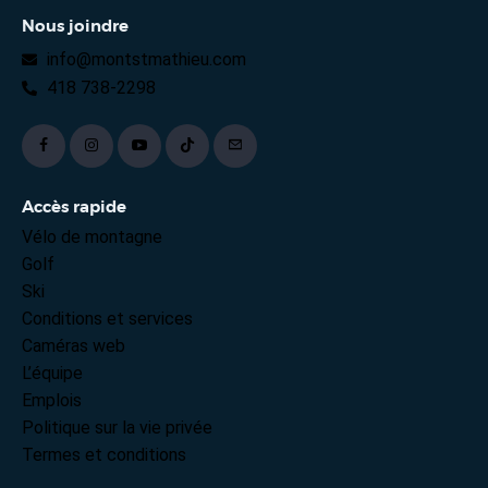
Nous joindre
info@montstmathieu.com
418 738-2298
Accès rapide
Vélo de montagne
Golf
Ski
Conditions et services
Caméras web
L’équipe
Emplois
Politique sur la vie privée
Termes et conditions