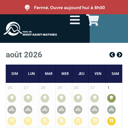
Fermé, Ouvre aujourd'hui à 8h00
août 2026
DIM
LUN
MAR
MER
JEU
VEN
SAM
26
27
28
29
30
31
1